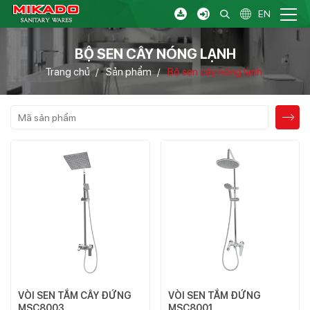
EN
BỘ SEN CÂY NÓNG LẠNH
Trang chủ
Sản phẩm
Bộ sen cây nóng lạnh
/
/
VÒI SEN TẮM CÂY ĐỨNG
VÒI SEN TẮM ĐỨNG
MSC8003
MSC8001