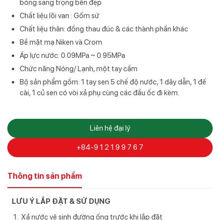
bóng sang trọng bền đẹp
Chất liệu lõi van : Gốm sứ
Chất liệu thân: đồng thau đúc & các thành phần khác
Bề mặt mạ Niken và Crom
Áp lực nước: 0.09MPa ~ 0.95MPa
Chức năng Nóng/ Lạnh, một tay cầm
Bộ sản phẩm gồm: 1 tay sen 5 chế độ nước, 1 dây dẫn, 1 đế
cài, 1 củ sen có vòi xả phụ cùng các đầu ốc đi kèm.
Liên hệ đại lý
+84-9 1 2 1 9 9 7 6 7
Thông tin sản phẩm
LƯU Ý LẮP ĐẶT & SỬ DỤNG
Xả nước vệ sinh đường ống trước khi lắp đặt