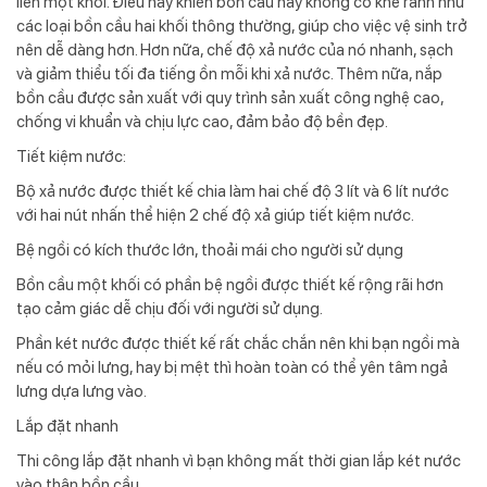
liền một khối. Điều này khiến bồn cầu này không có khe rãnh như
các loại bồn cầu hai khối thông thường, giúp cho việc vệ sinh trở
nên dễ dàng hơn. Hơn nữa, chế độ xả nước của nó nhanh, sạch
và giảm thiểu tối đa tiếng ồn mỗi khi xả nước. Thêm nữa, nắp
bồn cầu được sản xuất với quy trình sản xuất công nghệ cao,
chống vi khuẩn và chịu lực cao, đảm bảo độ bền đẹp.
Tiết kiệm nước:
Bộ xả nước được thiết kế chia làm hai chế độ 3 lít và 6 lít nước
với hai nút nhấn thể hiện 2 chế độ xả giúp tiết kiệm nước.
Bệ ngồi có kích thước lớn, thoải mái cho người sử dụng
Bồn cầu một khối có phần bệ ngồi được thiết kế rộng rãi hơn
tạo cảm giác dễ chịu đối với người sử dụng.
Phần két nước được thiết kế rất chắc chắn nên khi bạn ngồi mà
nếu có mỏi lưng, hay bị mệt thì hoàn toàn có thể yên tâm ngả
lưng dựa lưng vào.
Lắp đặt nhanh
Thi công lắp đặt nhanh vì bạn không mất thời gian lắp két nước
vào thân bồn cầu.