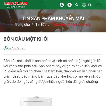
EN
TIN SẢN PHẨM KHUYẾN MÃI
Trang chủ
Tin tức
Tin sản phẩm khuyến mãi
/
/
BỒN CẦU MỘT KHỐI
09/02/2023
Bồn cầu một khối là sản phẩm vệ sinh có phần bệt ngồi gắn liền
với két nước phía sau. Sản phẩm này được thiết kế liền khối với
ưu điểm nổi trội như hạn chế bám bẩn, thân với két liền nhau nên
giảm thiếu các mảng bám qua các khe hở, cọ rửa vệ sinh đơn
giản, do đó ngày càng được nhiều người tiêu dùng ưa chuộng.